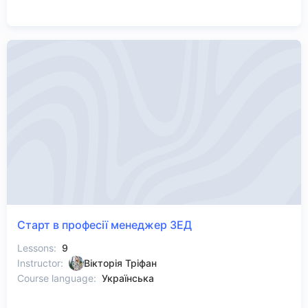
Старт в професії менеджер ЗЕД
Lessons:
9
Instructor:
Вікторія Тріфан
Course language:
Українська