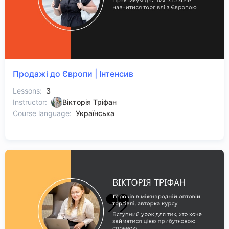
Продажі до Європи | Інтенсив
Lessons:
3
Instructor:
Вікторія Тріфан
Course language:
Українська