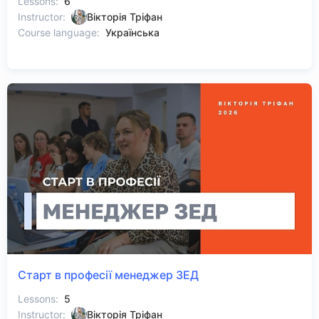
Lessons:
6
Instructor:
Вікторія Тріфан
Course language:
Українська
Старт в професії менеджер ЗЕД
Lessons:
5
Instructor:
Вікторія Тріфан