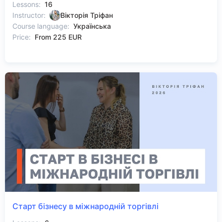
Lessons:
16
Instructor:
Вікторія Тріфан
Course language:
Українська
Price:
From 225 EUR
Старт бізнесу в міжнародній торгівлі