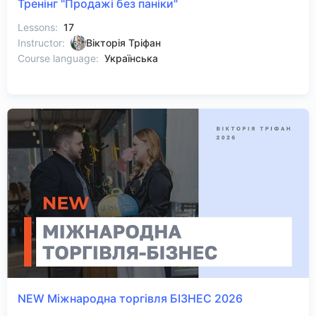
Тренінг "Продажі без паніки"
Lessons:
17
Instructor:
Вікторія Тріфан
Course language:
Українська
NEW Міжнародна торгівля БІЗНЕС 2026