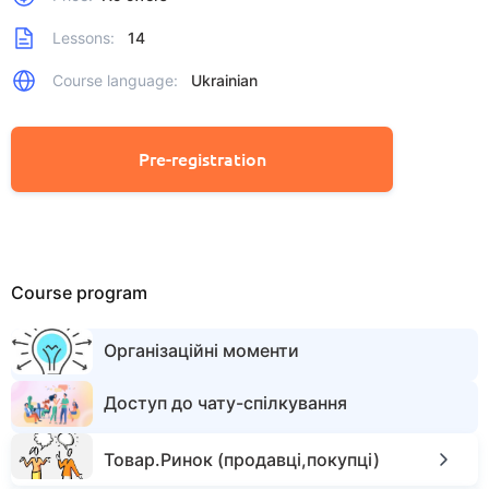
Lessons:
14
Course language:
Ukrainian
Pre-registration
Course program
Організаційні моменти
Доступ до чату-спілкування
Товар.Ринок (продавці,покупці)